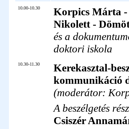
10.00-10.30
Korpics Márta 
Nikolett - Dömö
és a dokumentumo
doktori iskola
10.30-11.30
Kerekasztal-besz
kommunikáció d
(moderátor: Korp
A beszélgetés rés
Csiszér Annamá