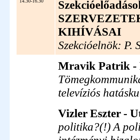
14.30-16.30
Szekcióelőadá
SZERVEZETE
KIHÍVÁSAI
Szekcióelnök: P. 
Mravik Patrik -
Tömegkommunikác
televíziós hatásku
Vizler Eszter - 
politika?(!) A pol