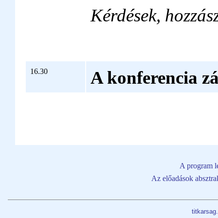
Kérdések, hozzás
16.30
A konferencia z
A program l
Az előadások absztrak
titkarsa