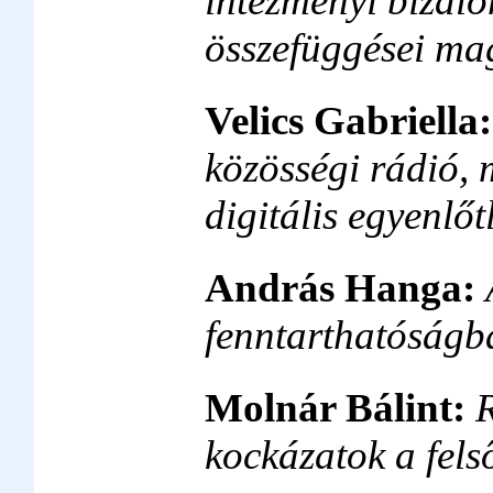
intézményi bizal
összefüggései mag
Velics Gabriella
közösségi rádió, m
digitális egyenlő
András Hanga:
fenntarthatóságb
Molnár Bálint:
kockázatok a fel