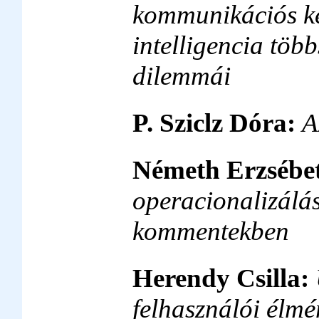
kommunikációs ké
intelligencia több
dilemmái
P. Sziclz Dóra:
A
Németh Erzsébe
operacionalizálá
kommentekben
Herendy Csilla:
felhasználói élmé