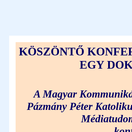
KÖSZÖNTŐ KONFER
EGY DOK
A Magyar Kommunikác
Pázmány Péter Katolik
Médiatudom
kon